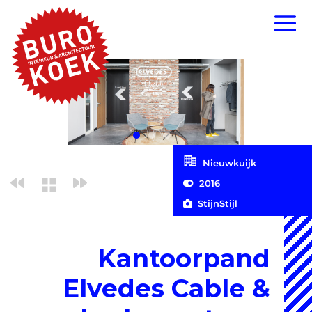
Nieuwkuijk
2016
StijnStijl
Kantoorpand
Elvedes Cable &