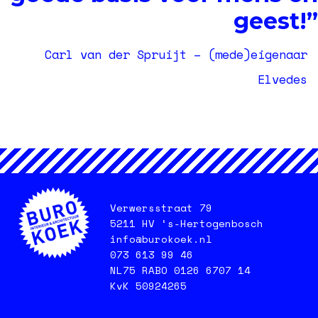
geest!”
Carl van der Spruijt – (mede)eigenaar
Elvedes
Verwersstraat 79
5211 HV ‘s-Hertogenbosch
info@burokoek.nl
073 613 99 46
NL75 RABO 0126 6707 14
KvK 50924265